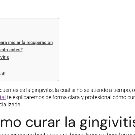
ara iniciar la recuperación
anto antes?
vitis
al!
entes es la gingivitis, la cual si no se atiende a tiempo,
tal
te explicaremos de forma clara y profesional cómo cur
ializada.
o curar la gingiviti
conocer que no basta con una buena limpieza bucal en cas