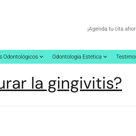
¡Agenda tu cita ahor
s Odontológicos
Odontología Estética
Testimo
ar la gingivitis?