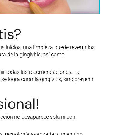
tis?
 inicios, una limpieza puede revertir los
a de la gingivitis, así como
guir todas las recomendaciones. La
logra curar la gingivitis, sino prevenir
ional!
ección no desaparece sola ni con
os, tecnología avanzada y un equipo