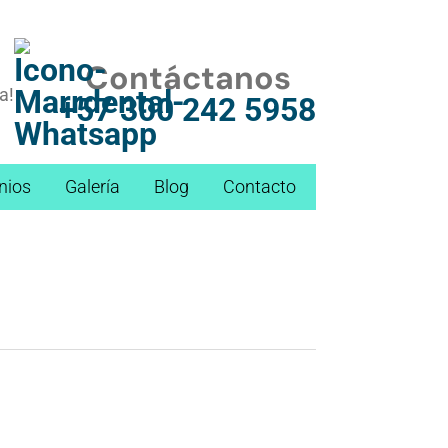
Contáctanos
a!
+57 300 242 5958
nios
Galería
Blog
Contacto