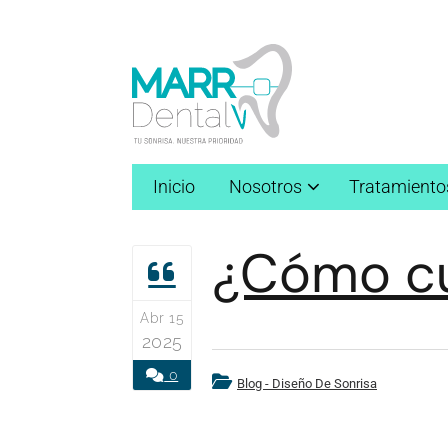
Inicio
Nosotros
Tratamiento
¿Cómo cur
Abr 15
2025
0
Blog - Diseño De Sonrisa