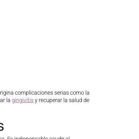
 origina complicaciones serias como la
ar la
gingivitis
y recuperar la salud de
s
a. Es indispensable acudir al